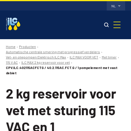
NL
Home
Producten
Automatische centrale smering met progressief verdelers
Vet- en oliepompen Elektrisch ILC Max
ILC MAX VOOR VET
Met timer
115 V AC
ILC MAX 2 kg reservoir voor vet
CPV.ILC.402115ACFCTG / 40.2.115AC.FCT.G / 1 pompelement met vast
debiet
2 kg reservoir voor
vet met sturing 115
VAC en 1