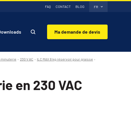
FAQ
CONTACT
BLOG
FR
Downloads
Ma demande de devis
 minuterie
230 V AC
ILC MAX 8 kg réservoir pour graisse
rie en 230 VAC