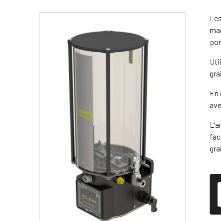
Les
mac
por
Uti
gra
En 
ave
L’a
fac
gra