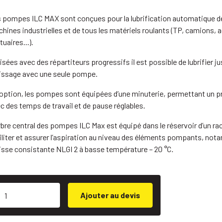
 pompes ILC MAX sont conçues pour la lubrification automatique de
hines industrielles et de tous les matériels roulants (TP, camions, a
tuaires...).
lisées avec des répartiteurs progressifs il est possible de lubrifier j
issage avec une seule pompe.
option, les pompes sont équipées d’une minuterie, permettant un p
c des temps de travail et de pause réglables.
rbre central des pompes ILC Max est équipé dans le réservoir d’un ra
iliter et assurer l’aspiration au niveau des éléments pompants, no
isse consistante NLGI 2 à basse température – 20 °C.
Ajouter au devis