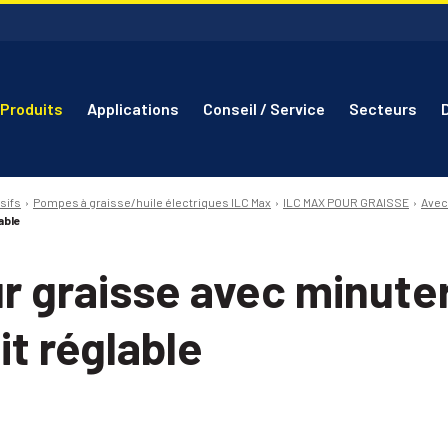
Produits
Applications
Conseil / Service
Secteurs
sifs
Pompes à graisse/huile électriques ILC Max
ILC MAX POUR GRAISSE
Avec
able
ur graisse avec minute
it réglable