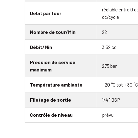
réglable entre 0 cc
Débit par tour
cc/cycle
Nombre de tour/Min
22
Débit/Min
3.52 cc
Pression de service
275 bar
maximum
Température ambiante
- 20 °C tot + 80 °C
Filetage de sortie
1/4 " BSP
Contrôle de niveau
prévu