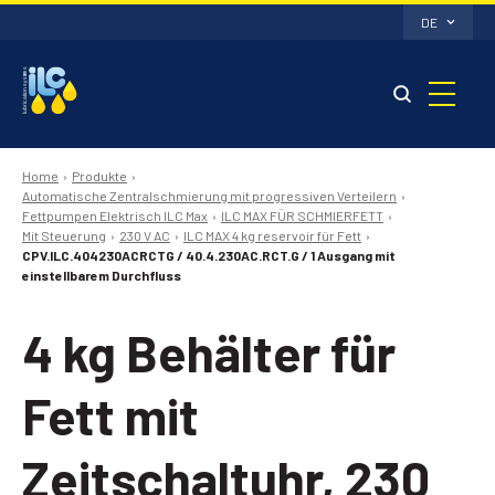
DE
Home
Produkte
Automatische Zentralschmierung mit progressiven Verteilern
Fettpumpen Elektrisch ILC Max
ILC MAX FÜR SCHMIERFETT
Mit Steuerung
230 V AC
ILC MAX 4 kg reservoir für Fett
CPV.ILC.404230ACRCTG / 40.4.230AC.RCT.G / 1 Ausgang mit
einstellbarem Durchfluss
4 kg Behälter für
Fett mit
Zeitschaltuhr, 230