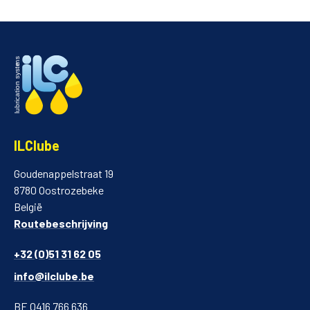
ILClube
Goudenappelstraat 19
8780 Oostrozebeke
België
Routebeschrijving
+32 (0)51 31 62 05
info@ilclube.be
BE 0416 766 636