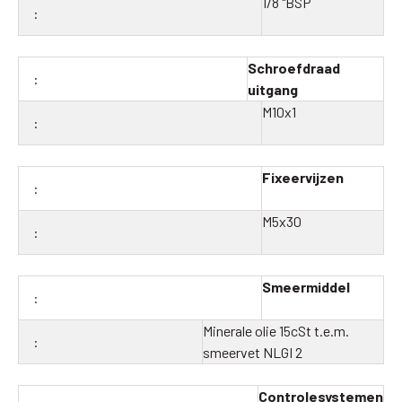
1/8 "BSP
Schroefdraad
uitgang
M10x1
Fixeervijzen
M5x30
Smeermiddel
Minerale olie 15cSt t.e.m.
smeervet NLGI 2
Controlesystemen