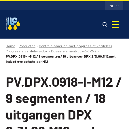
NL
Home
Producten
Centrale-smering-met-progressief-verdelers
Progressiefverdelers-dpx
Doseerelement-dpx-3-3-2-2
PV.DPX.0918-I-M12 / 9 segmenten / 18 uitgangen DPX 2.3I.09.M12 met
inductieve schakelaar M12
PV.DPX.0918-I-M12 /
9 segmenten / 18
uitgangen DPX