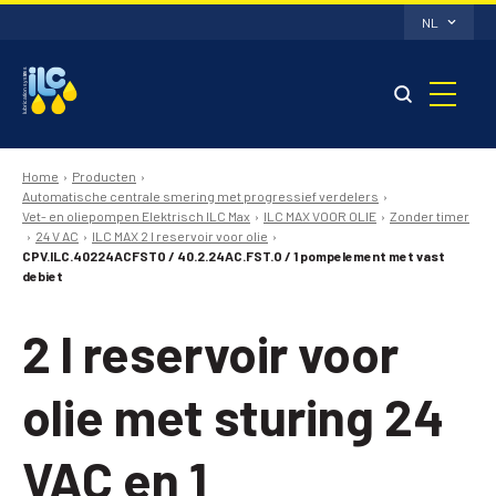
NL
Home
Producten
Automatische centrale smering met progressief verdelers
Vet- en oliepompen Elektrisch ILC Max
ILC MAX VOOR OLIE
Zonder timer
24 V AC
ILC MAX 2 l reservoir voor olie
CPV.ILC.40224ACFSTO / 40.2.24AC.FST.O / 1 pompelement met vast
debiet
2 l reservoir voor
olie met sturing 24
VAC en 1