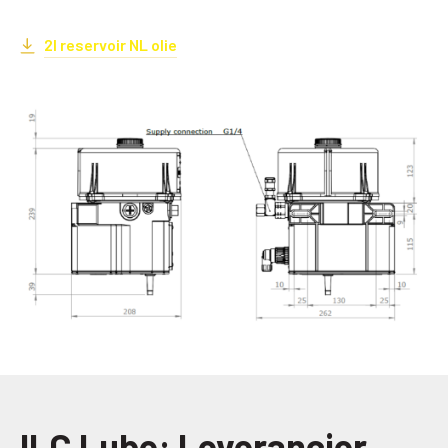
2l reservoir NL olie
ILC Lube: Leverancier