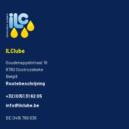
ILClube
Goudenappelstraat 19
8780 Oostrozebeke
België
Routebeschrijving
+32 (0)51 31 62 05
info@ilclube.be
BE 0416 766 636