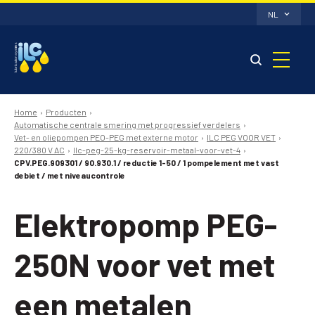
NL
Home
Producten
Automatische centrale smering met progressief verdelers
Vet- en oliepompen PEO-PEG met externe motor
ILC PEG VOOR VET
220/380 V AC
Ilc-peg-25-kg-reservoir-metaal-voor-vet-4
CPV.PEG.909301 / 90.930.1 / reductie 1-50 / 1 pompelement met vast
debiet / met niveaucontrole
Elektropomp PEG-
250N voor vet met
een metalen