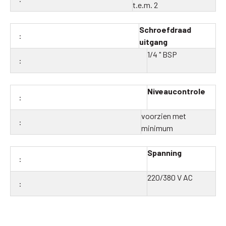
t.e.m. 2
Schroefdraad
uitgang
1/4 " BSP
Niveaucontrole
voorzien met
minimum
Spanning
220/380 V AC