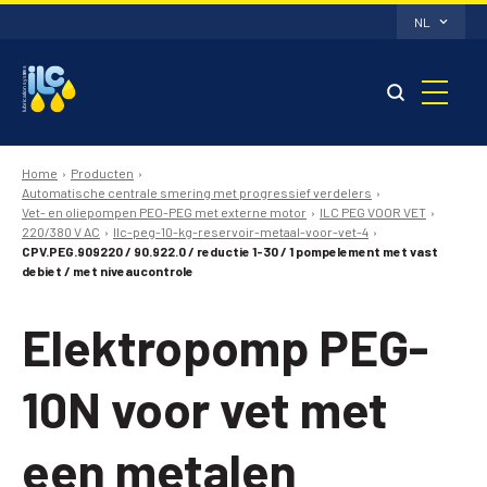
NL
Home
Producten
Automatische centrale smering met progressief verdelers
Vet- en oliepompen PEO-PEG met externe motor
ILC PEG VOOR VET
220/380 V AC
Ilc-peg-10-kg-reservoir-metaal-voor-vet-4
CPV.PEG.909220 / 90.922.0 / reductie 1-30 / 1 pompelement met vast
debiet / met niveaucontrole
Elektropomp PEG-
10N voor vet met
een metalen