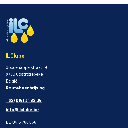
ILClube
Goudenappelstraat 19
8780 Oostrozebeke
België
Routebeschrijving
+32 (0)51 31 62 05
info@ilclube.be
BE 0416 766 636