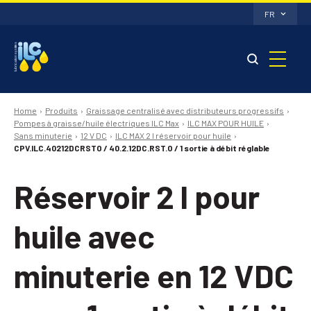
FR
Home
Produits
Graissage centralisé avec distributeurs progressifs
Pompes à graisse/huile électriques ILC Max
ILC MAX POUR HUILE
Sans minuterie
12 V DC
ILC MAX 2 l réservoir pour huile
CPV.ILC.40212DCRSTO / 40.2.12DC.RST.O / 1 sortie à débit réglable
Réservoir 2 l pour
huile avec
minuterie en 12 VDC