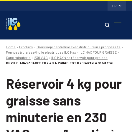
FR
Home
Produits
Graissage centralisé avec distributeurs progressifs
Pompes à graisse/huile électriques ILC Max
ILC MAX POUR GRAISSE
Sans minuterie
230 V AC
ILC MAX 4 kg réservoir pour graisse
CPV.ILC.404230ACFSTG / 40.4.230AC.FST.G / 1 sortie à débit fixe
Réservoir 4 kg pour
graisse sans
minuterie en 230