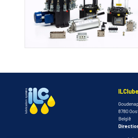
ILClub
Goudenap
8780 Oos
België
Directio