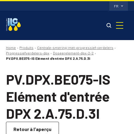
FR
Home
Produits
Centrale-smering-met-progressief-verdelers
Progressiefverdelers-dpx
Doseerelement-dpx-2-2
PV.DPX.BE075-IS Elément d'entrée DPX 2.A.75.D.3I
PV.DPX.BE075-IS
Elément d'entrée
DPX 2.A.75.D.3I
Retour à l'aperçu